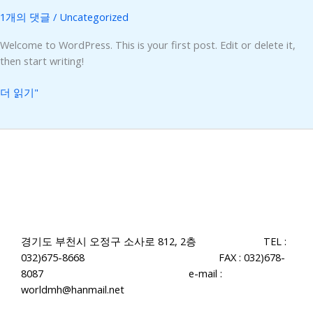
1개의 댓글
/
Uncategorized
Welcome to WordPress. This is your first post. Edit or delete it,
then start writing!
더 읽기"
경기도 부천시 오정구 소사로 812, 2층
TEL :
032)675-8668 FAX : 032)678-
8087 e-mail :
worldmh@hanmail.net