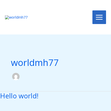
콘
MAIN
텐
MEN
츠
로
건
너
뛰
기
worldmh77
Hello world!
Hello
world!