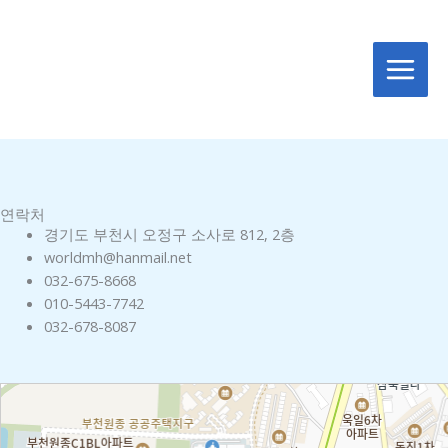
콘
MAIN
텐
MEN
츠
로
건
너
뛰
기
연락처
경기도 부천시 오정구 소사로 812, 2층
worldmh@hanmail.net
032-675-8668
010-5443-7742
032-678-8087